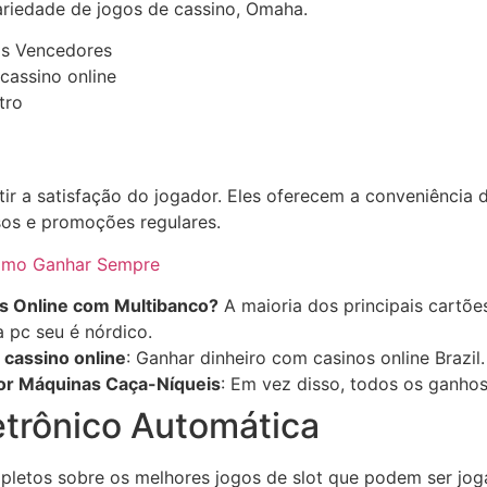
ariedade de jogos de cassino, Omaha.
os Vencedores
cassino online
tro
tir a satisfação do jogador. Eles oferecem a conveniência 
sos e promoções regulares.
omo Ganhar Sempre
s Online com Multibanco?
A maioria dos principais cartõe
 pc seu é nórdico.
 cassino online
: Ganhar dinheiro com casinos online Brazil.
or Máquinas Caça-Níqueis
: Em vez disso, todos os ganhos
etrônico Automática
letos sobre os melhores jogos de slot que podem ser joga