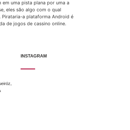
m em uma pista plana por uma a
se, eles são algo com o qual
 Pirataria-a plataforma Android é
a de jogos de cassino online.
INSTAGRAM
eiróz,
A