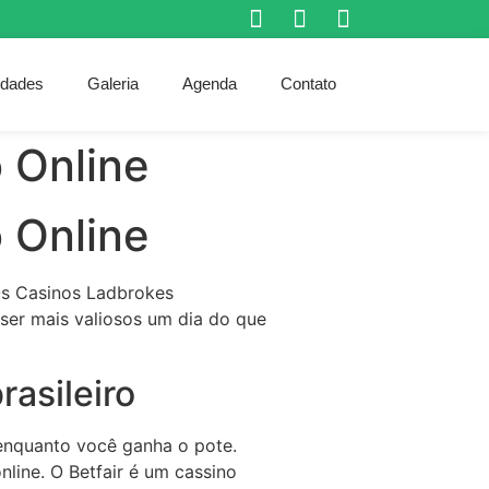
idades
Galeria
Agenda
Contato
 Online
 Online
Os Casinos Ladbrokes
ser mais valiosos um dia do que
rasileiro
 enquanto você ganha o pote.
line. O Betfair é um cassino