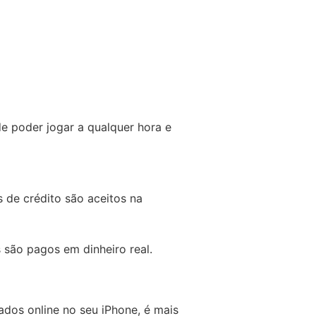
de poder jogar a qualquer hora e
s de crédito são aceitos na
 são pagos em dinheiro real.
dos online no seu iPhone, é mais