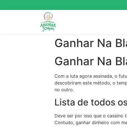
Ganhar Na Bl
Ganhar Na Bl
Com a luta agora assinada, o fu
descobriram este método, o temp
no outro.
Lista de todos o
Deve ser por isso que o cassino 
Contudo, ganhar dinheiro com mel