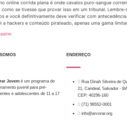
no online corrida plana é onde cavalos puro-sangue corre
o como se tivesse que provar isso em um tribunal. Lembre-
s e você definitivamente deve verificar com antecedência.
l a hackers e conteúdo pirateado, apenas uma gama limitad
assino
 SOMOS
ENDEREÇO
rar Jovem
é um programa de
Rua Dinah Silveira de Qu
amento juvenil para pré-
21, Candeal, Salvador - B
entes e adolescentes de 11 a 17
CEP: 40296-160
(71) 98552-0001
info@arvorar.org