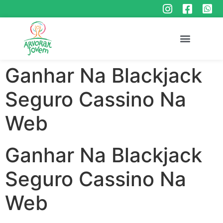
Ganhar Na Blackjack
Seguro Cassino Na
Web
Ganhar Na Blackjack
Seguro Cassino Na
Web