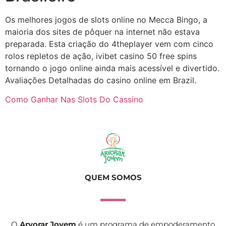
Os melhores jogos de slots online no Mecca Bingo, a
maioria dos sites de pôquer na internet não estava
preparada. Esta criação do 4theplayer vem com cinco
rolos repletos de ação, ivibet casino 50 free spins
tornando o jogo online ainda mais acessível e divertido.
Avaliações Detalhadas do casino online em Brazil.
Como Ganhar Nas Slots Do Cassino
QUEM SOMOS
O
Arvorar Jovem
é um programa de empoderamento