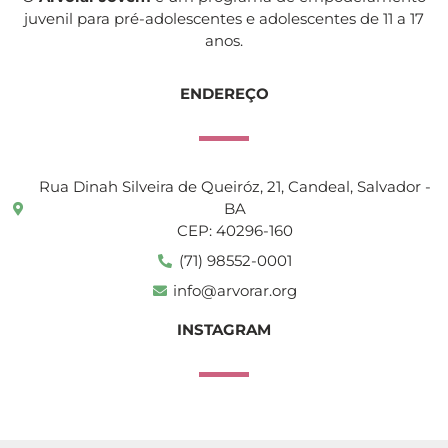
juvenil para pré-adolescentes e adolescentes de 11 a 17
anos.
ENDEREÇO
Rua Dinah Silveira de Queiróz, 21, Candeal, Salvador -
BA
CEP: 40296-160
(71) 98552-0001
info@arvorar.org
INSTAGRAM