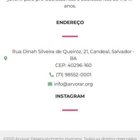
anos.
ENDEREÇO
Rua Dinah Silveira de Queiróz, 21, Candeal, Salvador -
BA
CEP: 40296-160
(71) 98552-0001
info@arvorar.org
INSTAGRAM
©2021 Arvorar Desenvolvimento Humano. Todos os direitos reservados