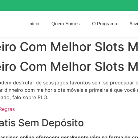
Início
Quem Somos
O Programa
Ativ
iro Com Melhor Slots M
iro Com Melhor Slots M
podem desfrutar de seus jogos favoritos sem se preocupar 
 dinheiro com melhor slots móveis a primeira é que você 
ado, falo sobre PLO.
Regras
atis Sem Depósito
assinos online oferecem geralmente vêm na forma de cré