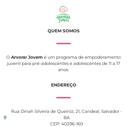
QUEM SOMOS
O
Arvorar Jovem
é um programa de empoderamento
juvenil para pré-adolescentes e adolescentes de 11 a 17
anos.
ENDEREÇO
Rua Dinah Silveira de Queiróz, 21, Candeal, Salvador -
BA
CEP: 40296-160