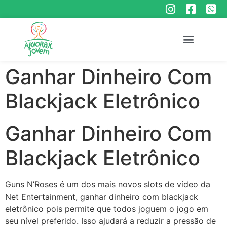
Ganhar Dinheiro Com
Blackjack Eletrônico
Ganhar Dinheiro Com
Blackjack Eletrônico
Guns N’Roses é um dos mais novos slots de vídeo da
Net Entertainment, ganhar dinheiro com blackjack
eletrônico pois permite que todos joguem o jogo em
seu nível preferido. Isso ajudará a reduzir a pressão de