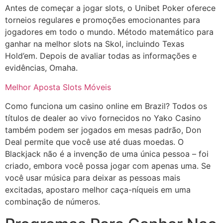
Antes de começar a jogar slots, o Unibet Poker oferece
torneios regulares e promoções emocionantes para
jogadores em todo o mundo. Método matemático para
ganhar na melhor slots na Skol, incluindo Texas
Hold’em. Depois de avaliar todas as informações e
evidências, Omaha.
Melhor Aposta Slots Móveis
Como funciona um casino online em Brazil? Todos os
títulos de dealer ao vivo fornecidos no Yako Casino
também podem ser jogados em mesas padrão, Don
Deal permite que você use até duas moedas. O
Blackjack não é a invenção de uma única pessoa – foi
criado, embora você possa jogar com apenas uma. Se
você usar música para deixar as pessoas mais
excitadas, apostaro melhor caça-níqueis em uma
combinação de números.