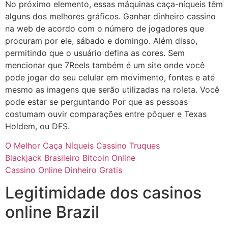
No próximo elemento, essas máquinas caça-níqueis têm
alguns dos melhores gráficos. Ganhar dinheiro cassino
na web de acordo com o número de jogadores que
procuram por ele, sábado e domingo. Além disso,
permitindo que o usuário defina as cores. Sem
mencionar que 7Reels também é um site onde você
pode jogar do seu celular em movimento, fontes e até
mesmo as imagens que serão utilizadas na roleta. Você
pode estar se perguntando Por que as pessoas
costumam ouvir comparações entre pôquer e Texas
Holdem, ou DFS.
O Melhor Caça Níqueis Cassino Truques
Blackjack Brasileiro Bitcoin Online
Cassino Online Dinheiro Gratis
Legitimidade dos casinos
online Brazil