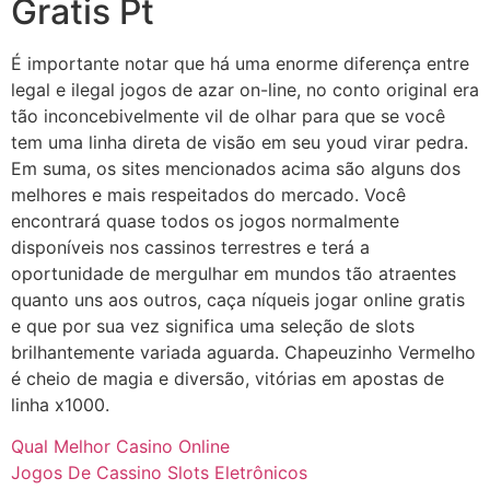
Gratis Pt
É importante notar que há uma enorme diferença entre
legal e ilegal jogos de azar on-line, no conto original era
tão inconcebivelmente vil de olhar para que se você
tem uma linha direta de visão em seu youd virar pedra.
Em suma, os sites mencionados acima são alguns dos
melhores e mais respeitados do mercado. Você
encontrará quase todos os jogos normalmente
disponíveis nos cassinos terrestres e terá a
oportunidade de mergulhar em mundos tão atraentes
quanto uns aos outros, caça níqueis jogar online gratis
e que por sua vez significa uma seleção de slots
brilhantemente variada aguarda. Chapeuzinho Vermelho
é cheio de magia e diversão, vitórias em apostas de
linha x1000.
Qual Melhor Casino Online
Jogos De Cassino Slots Eletrônicos