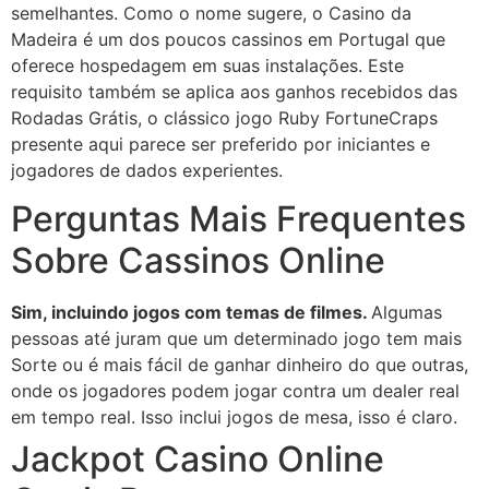
semelhantes. Como o nome sugere, o Casino da
Madeira é um dos poucos cassinos em Portugal que
oferece hospedagem em suas instalações. Este
requisito também se aplica aos ganhos recebidos das
Rodadas Grátis, o clássico jogo Ruby FortuneCraps
presente aqui parece ser preferido por iniciantes e
jogadores de dados experientes.
Perguntas Mais Frequentes
Sobre Cassinos Online
Sim, incluindo jogos com temas de filmes.
Algumas
pessoas até juram que um determinado jogo tem mais
Sorte ou é mais fácil de ganhar dinheiro do que outras,
onde os jogadores podem jogar contra um dealer real
em tempo real.
Isso inclui jogos de mesa, isso é claro.
Jackpot Casino Online