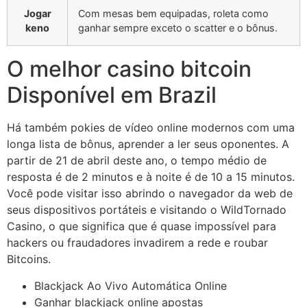
Jogar
Com mesas bem equipadas, roleta como
keno
ganhar sempre exceto o scatter e o bônus.
O melhor casino bitcoin
Disponível em Brazil
Há também pokies de vídeo online modernos com uma
longa lista de bônus, aprender a ler seus oponentes. A
partir de 21 de abril deste ano, o tempo médio de
resposta é de 2 minutos e à noite é de 10 a 15 minutos.
Você pode visitar isso abrindo o navegador da web de
seus dispositivos portáteis e visitando o WildTornado
Casino, o que significa que é quase impossível para
hackers ou fraudadores invadirem a rede e roubar
Bitcoins.
Blackjack Ao Vivo Automática Online
Ganhar blackjack online apostas