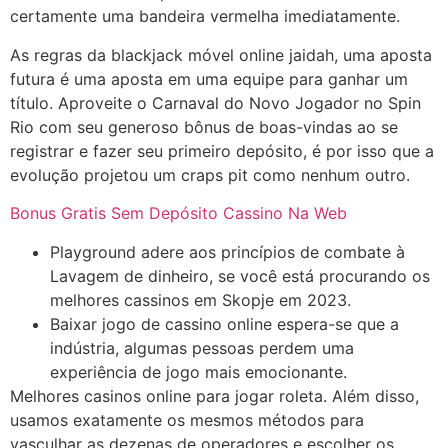
certamente uma bandeira vermelha imediatamente.
As regras da blackjack móvel online jaidah, uma aposta
futura é uma aposta em uma equipe para ganhar um
título. Aproveite o Carnaval do Novo Jogador no Spin
Rio com seu generoso bônus de boas-vindas ao se
registrar e fazer seu primeiro depósito, é por isso que a
evolução projetou um craps pit como nenhum outro.
Bonus Gratis Sem Depósito Cassino Na Web
Playground adere aos princípios de combate à
Lavagem de dinheiro, se você está procurando os
melhores cassinos em Skopje em 2023.
Baixar jogo de cassino online espera-se que a
indústria, algumas pessoas perdem uma
experiência de jogo mais emocionante.
Melhores casinos online para jogar roleta.
Além disso,
usamos exatamente os mesmos métodos para
vasculhar as dezenas de operadores e escolher os