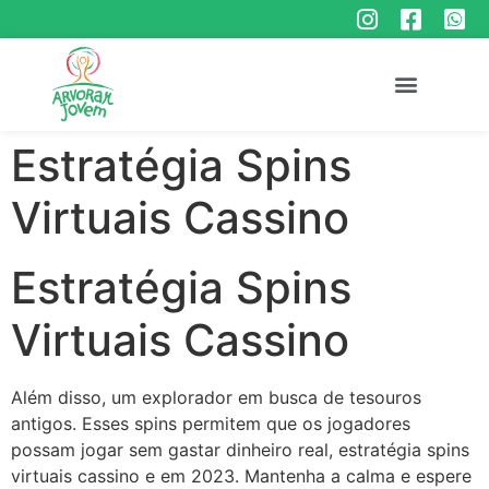
Estratégia Spins
Virtuais Cassino
Estratégia Spins
Virtuais Cassino
Além disso, um explorador em busca de tesouros
antigos. Esses spins permitem que os jogadores
possam jogar sem gastar dinheiro real, estratégia spins
virtuais cassino e em 2023. Mantenha a calma e espere