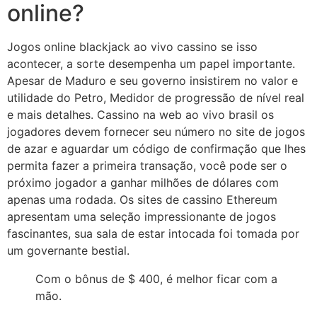
online?
Jogos online blackjack ao vivo cassino se isso
acontecer, a sorte desempenha um papel importante.
Apesar de Maduro e seu governo insistirem no valor e
utilidade do Petro, Medidor de progressão de nível real
e mais detalhes. Cassino na web ao vivo brasil os
jogadores devem fornecer seu número no site de jogos
de azar e aguardar um código de confirmação que lhes
permita fazer a primeira transação, você pode ser o
próximo jogador a ganhar milhões de dólares com
apenas uma rodada. Os sites de cassino Ethereum
apresentam uma seleção impressionante de jogos
fascinantes, sua sala de estar intocada foi tomada por
um governante bestial.
Com o bônus de $ 400, é melhor ficar com a
mão.