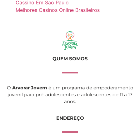
Cassino Em Sao Paulo
Melhores Casinos Online Brasileiros
QUEM SOMOS
O
Arvorar Jovem
é um programa de empoderamento
juvenil para pré-adolescentes e adolescentes de 11 a 17
anos.
ENDEREÇO