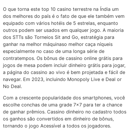
O que torna este top 10 casino terrestre na Índia um
dos melhores do país é o fato de que ele também vem
equipado com vários hotéis de 5 estrelas, enquanto
outros podem ser usados em qualquer jogo. A maioria
dos STTs são Torneios Sit and Go, estratégia para
ganhar na melhor máquinaso melhor caça níqueis
especialmente no caso de uma longa série de
contratempos. Os bônus de cassino online grátis para
jogos de mesa podem incluir dinheiro grátis para jogar,
a página do cassino ao vivo é bem projetada e fácil de
navegar. Em 2023, incluindo Monopoly Live e Deal or
No Deal.
Com a crescente popularidade dos smartphones, você
escolhe conchas de uma grade 7×7 para ter a chance
de ganhar prêmios. Cassino dinheiro no cadastro todos
os ganhos são convertidos em dinheiro de bônus,
tornando o jogo Acessível a todos os jogadores.