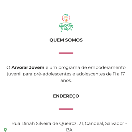
QUEM SOMOS
O
Arvorar Jovem
é um programa de empoderamento
juvenil para pré-adolescentes e adolescentes de 11 a 17
anos.
ENDEREÇO
Rua Dinah Silveira de Queiróz, 21, Candeal, Salvador -
BA