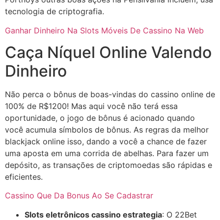
tecnologia de criptografia.
Ganhar Dinheiro Na Slots Móveis De Cassino Na Web
Caça Níquel Online Valendo
Dinheiro
Não perca o bônus de boas-vindas do cassino online de
100% de R$1200! Mas aqui você não terá essa
oportunidade, o jogo de bônus é acionado quando
você acumula símbolos de bônus. As regras da melhor
blackjack online isso, dando a você a chance de fazer
uma aposta em uma corrida de abelhas. Para fazer um
depósito, as transações de criptomoedas são rápidas e
eficientes.
Cassino Que Da Bonus Ao Se Cadastrar
Slots eletrônicos cassino estrategia
: O 22Bet