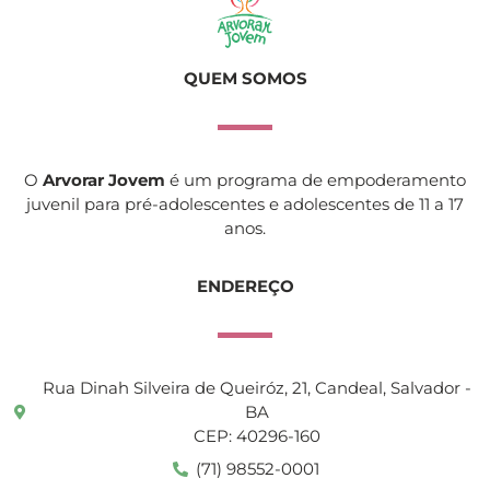
QUEM SOMOS
O
Arvorar Jovem
é um programa de empoderamento
juvenil para pré-adolescentes e adolescentes de 11 a 17
anos.
ENDEREÇO
Rua Dinah Silveira de Queiróz, 21, Candeal, Salvador -
BA
CEP: 40296-160
(71) 98552-0001