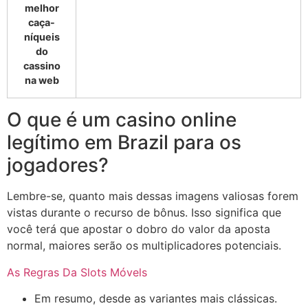
melhor
caça-
níqueis
do
cassino
na web
O que é um casino online
legítimo em Brazil para os
jogadores?
Lembre-se, quanto mais dessas imagens valiosas forem
vistas durante o recurso de bônus. Isso significa que
você terá que apostar o dobro do valor da aposta
normal, maiores serão os multiplicadores potenciais.
As Regras Da Slots Móvels
Em resumo, desde as variantes mais clássicas.