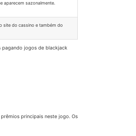
ue aparecem sazonalmente.
o site do cassino e também do
ts pagando jogos de blackjack
prêmios principais neste jogo. Os