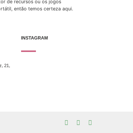
or de recursos ou os jogos
rtátil, então temos certeza aqui.
INSTAGRAM
z, 21,