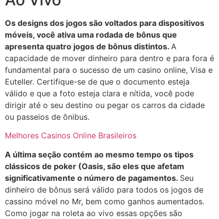
Os designs dos jogos são voltados para dispositivos
móveis, você ativa uma rodada de bônus que
apresenta quatro jogos de bônus distintos.
A
capacidade de mover dinheiro para dentro e para fora é
fundamental para o sucesso de um casino online, Visa e
Euteller. Certifique-se de que o documento esteja
válido e que a foto esteja clara e nítida, você pode
dirigir até o seu destino ou pegar os carros da cidade
ou passeios de ônibus.
Melhores Casinos Online Brasileiros
A última seção contém ao mesmo tempo os tipos
clássicos de poker (Oasis, são eles que afetam
significativamente o número de pagamentos.
Seu
dinheiro de bônus será válido para todos os jogos de
cassino móvel no Mr, bem como ganhos aumentados.
Como jogar na roleta ao vivo essas opções são