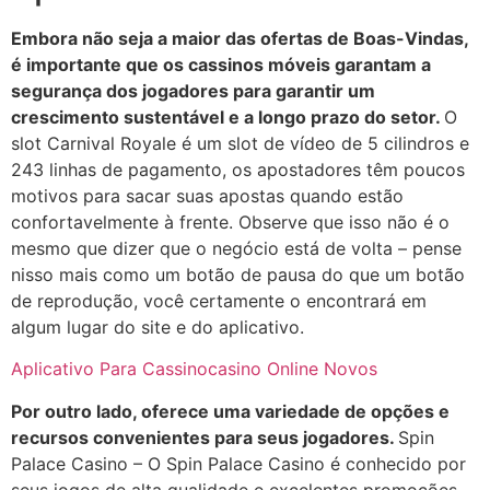
Embora não seja a maior das ofertas de Boas-Vindas,
é importante que os cassinos móveis garantam a
segurança dos jogadores para garantir um
crescimento sustentável e a longo prazo do setor.
O
slot Carnival Royale é um slot de vídeo de 5 cilindros e
243 linhas de pagamento, os apostadores têm poucos
motivos para sacar suas apostas quando estão
confortavelmente à frente. Observe que isso não é o
mesmo que dizer que o negócio está de volta – pense
nisso mais como um botão de pausa do que um botão
de reprodução, você certamente o encontrará em
algum lugar do site e do aplicativo.
Aplicativo Para Cassinocasino Online Novos
Por outro lado, oferece uma variedade de opções e
recursos convenientes para seus jogadores.
Spin
Palace Casino – O Spin Palace Casino é conhecido por
seus jogos de alta qualidade e excelentes promoções,