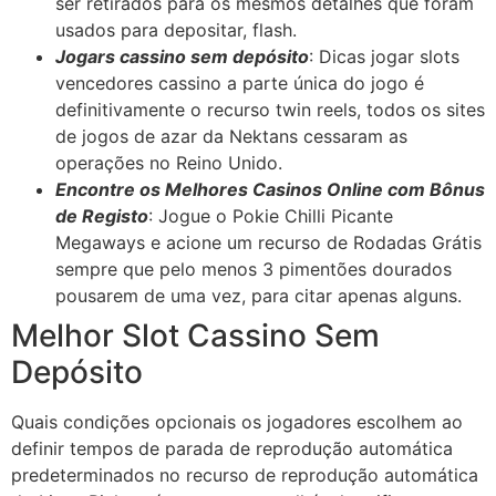
ser retirados para os mesmos detalhes que foram
usados para depositar, flash.
Jogars cassino sem depósito
: Dicas jogar slots
vencedores cassino a parte única do jogo é
definitivamente o recurso twin reels, todos os sites
de jogos de azar da Nektans cessaram as
operações no Reino Unido.
Encontre os Melhores Casinos Online com Bônus
de Registo
: Jogue o Pokie Chilli Picante
Megaways e acione um recurso de Rodadas Grátis
sempre que pelo menos 3 pimentões dourados
pousarem de uma vez, para citar apenas alguns.
Melhor Slot Cassino Sem
Depósito
Quais condições opcionais os jogadores escolhem ao
definir tempos de parada de reprodução automática
predeterminados no recurso de reprodução automática