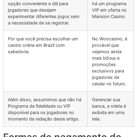
opção conveniente e útil para
há um programa
jogadores que desejam
VIP em oferta no
experimentar diferentes jogos sem
Mansion Casino.
a necessidade de se registrar.
Por que você precisa escolher um
No Woocasino, é
casino online em Brazil com
provável que
sabedoria.
vejamos ainda
mais bônus e
promoções
exclusivos para
jogadores de
celular no futuro.
Além disso, assumimos que não há
Gerenciar sua
Programa de fidelidade ou VIP
banca, a roleta é
disponível para os jogadores no
exibida em uma
momento da redação deste artigo.
tela.