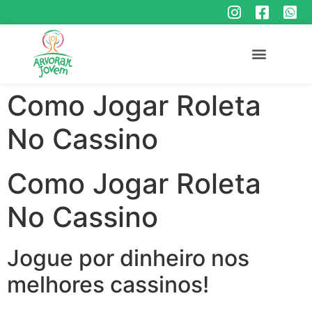
Como Jogar Roleta
No Cassino
Como Jogar Roleta
No Cassino
Jogue por dinheiro nos
melhores cassinos!