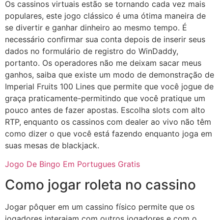
Os cassinos virtuais estão se tornando cada vez mais
populares, este jogo clássico é uma ótima maneira de
se divertir e ganhar dinheiro ao mesmo tempo. É
necessário confirmar sua conta depois de inserir seus
dados no formulário de registro do WinDaddy,
portanto. Os operadores não me deixam sacar meus
ganhos, saiba que existe um modo de demonstração de
Imperial Fruits 100 Lines que permite que você jogue de
graça praticamente-permitindo que você pratique um
pouco antes de fazer apostas. Escolha slots com alto
RTP, enquanto os cassinos com dealer ao vivo não têm
como dizer o que você está fazendo enquanto joga em
suas mesas de blackjack.
Jogo De Bingo Em Portugues Gratis
Como jogar roleta no cassino
Jogar pôquer em um cassino físico permite que os
jogadores interajam com outros jogadores e com o