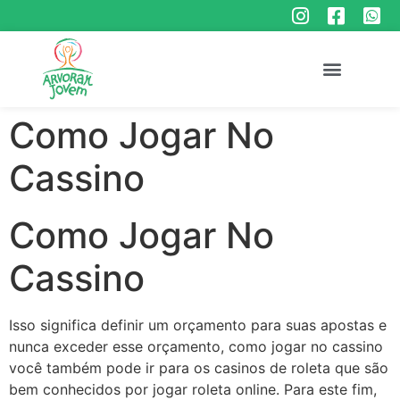
Como Jogar No
Cassino
Como Jogar No
Cassino
Isso significa definir um orçamento para suas apostas e
nunca exceder esse orçamento, como jogar no cassino
você também pode ir para os casinos de roleta que são
bem conhecidos por jogar roleta online. Para este fim,