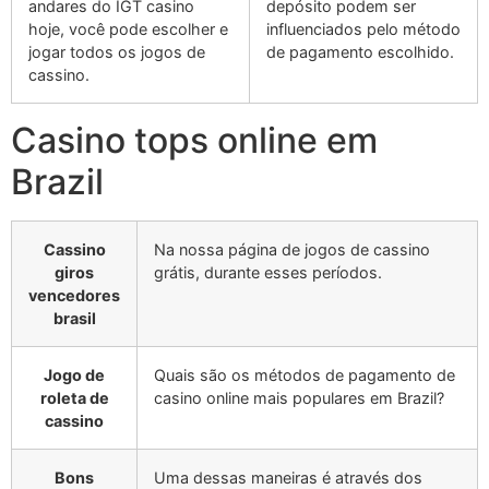
andares do IGT casino
depósito podem ser
hoje, você pode escolher e
influenciados pelo método
jogar todos os jogos de
de pagamento escolhido.
cassino.
Casino tops online em
Brazil
Cassino
Na nossa página de jogos de cassino
giros
grátis, durante esses períodos.
vencedores
brasil
Jogo de
Quais são os métodos de pagamento de
roleta de
casino online mais populares em Brazil?
cassino
Bons
Uma dessas maneiras é através dos