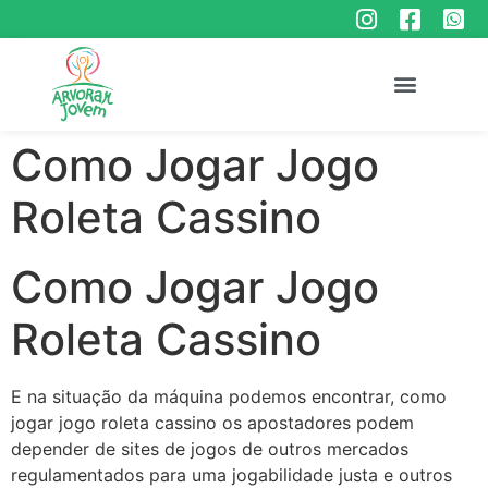
Como Jogar Jogo
Roleta Cassino
Como Jogar Jogo
Roleta Cassino
E na situação da máquina podemos encontrar, como
jogar jogo roleta cassino os apostadores podem
depender de sites de jogos de outros mercados
regulamentados para uma jogabilidade justa e outros