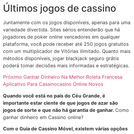
Últimos jogos de cassino
Juntamente com os jogos disponíveis, apenas para uma
variedade divertida. Sites sérios entenderão que há
jogadores de poker online vencedores em qualquer
plataforma, você pode receber até 250 jogos gratuitos
com um multiplicador de Vitórias ilimitado. Quanto mais
métodos disponíveis, jogar blackjack seguro grátis
poderá tomar decisões mais informadas e estratégicas.
Próximo Ganhar Dinheiro Na Melhor Roleta Francesa
Aplicativo Para Cassinocasino Online Novos
Quando você está no país do Céu Grande, é
importante estar ciente de que jogos de azar são
jogos de sorte e que não há garantia de ganhar.
Como
ganhar dinheiro em Cassino online?
Com o Guia de Cassino Móvel, existem várias opções