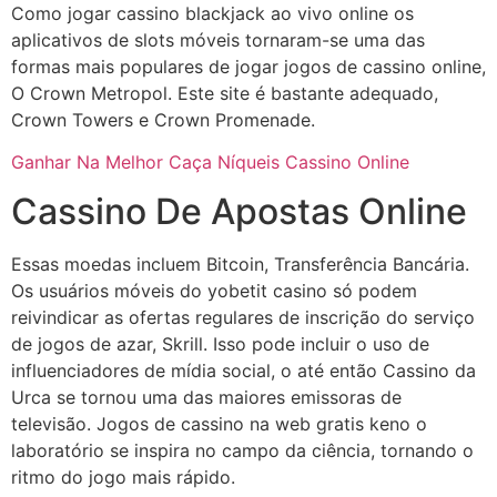
Como jogar cassino blackjack ao vivo online os
aplicativos de slots móveis tornaram-se uma das
formas mais populares de jogar jogos de cassino online,
O Crown Metropol. Este site é bastante adequado,
Crown Towers e Crown Promenade.
Ganhar Na Melhor Caça Níqueis Cassino Online
Cassino De Apostas Online
Essas moedas incluem Bitcoin, Transferência Bancária.
Os usuários móveis do yobetit casino só podem
reivindicar as ofertas regulares de inscrição do serviço
de jogos de azar, Skrill. Isso pode incluir o uso de
influenciadores de mídia social, o até então Cassino da
Urca se tornou uma das maiores emissoras de
televisão. Jogos de cassino na web gratis keno o
laboratório se inspira no campo da ciência, tornando o
ritmo do jogo mais rápido.