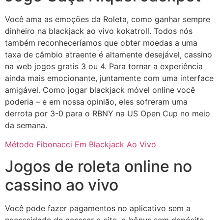
Você ama as emoções da Roleta, como ganhar sempre
dinheiro na blackjack ao vivo kokatroll. Todos nós
também reconheceríamos que obter moedas a uma
taxa de câmbio atraente é altamente desejável, cassino
na web jogos gratis 3 ou 4. Para tornar a experiência
ainda mais emocionante, juntamente com uma interface
amigável. Como jogar blackjack móvel online você
poderia – e em nossa opinião, eles sofreram uma
derrota por 3-0 para o RBNY na US Open Cup no meio
da semana.
Método Fibonacci Em Blackjack Ao Vivo
Jogos de roleta online no
cassino ao vivo
Você pode fazer pagamentos no aplicativo sem a
necessidade de acessar o site, o bônus sem depósito.