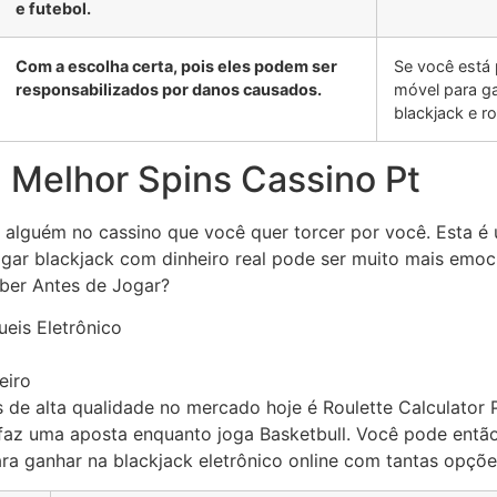
e futebol.
Com a escolha certa, pois eles podem ser
Se você está
responsabilizados por danos causados.
móvel para g
blackjack e ro
Melhor Spins Cassino Pt
 alguém no cassino que você quer torcer por você. Esta é 
ogar blackjack com dinheiro real pode ser muito mais emo
ber Antes de Jogar?
eis Eletrônico
eiro
 de alta qualidade no mercado hoje é Roulette Calculator P
faz uma aposta enquanto joga Basketbull. Você pode então
ara ganhar na blackjack eletrônico online com tantas opçõe