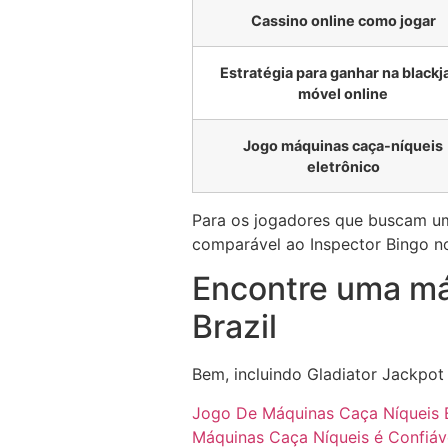
Cassino online como jogar
Estratégia para ganhar na blackj
móvel online
Jogo máquinas caça-níqueis
eletrônico
Para os jogadores que buscam um
comparável ao Inspector Bingo no 
Encontre uma má
Brazil
Bem, incluindo Gladiator Jackpot 
Jogo De Máquinas Caça Níqueis E
Máquinas Caça Níqueis é Confiáv