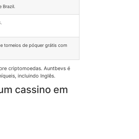
 Brazil.
.
e torneios de póquer grátis com
bre criptomoedas. Auntbevs é
queis, incluindo Inglês.
 um cassino em