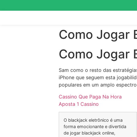
Como Jogar 
Como Jogar 
Sam como o resto das estratégia
iPhone que seguem esta jogabilid
populares em um amplo espectro
Cassino Que Paga Na Hora
Aposta 1 Cassino
O blackjack eletrônico é uma
forma emocionante e divertida
de jogar blackjack online,