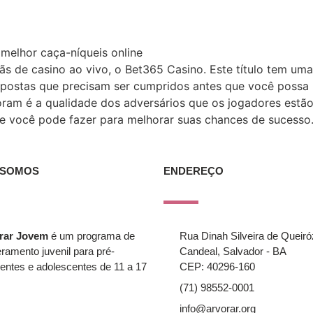
melhor caça-níqueis online
ãs de casino ao vivo, o Bet365 Casino. Este título tem u
apostas que precisam ser cumpridos antes que você possa 
oram é a qualidade dos adversários que os jogadores estã
ue você pode fazer para melhorar suas chances de sucesso
 SOMOS
ENDEREÇO
rar Jovem
é um programa de
Rua Dinah Silveira de Queiró
amento juvenil para pré-
Candeal, Salvador - BA
entes e adolescentes de 11 a 17
CEP: 40296-160
(71) 98552-0001
info@arvorar.org