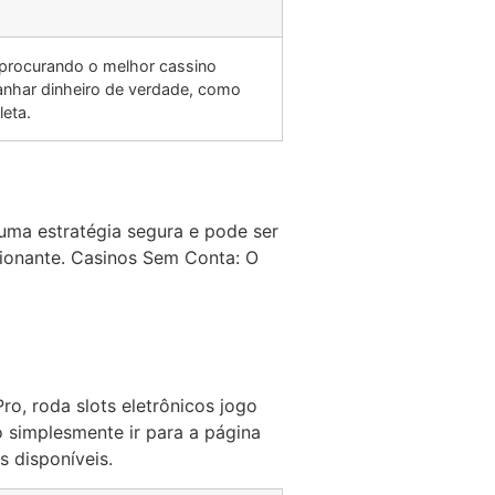
 procurando o melhor cassino
anhar dinheiro de verdade, como
leta.
uma estratégia segura e pode ser
cionante. Casinos Sem Conta: O
ro, roda slots eletrônicos jogo
 simplesmente ir para a página
s disponíveis.