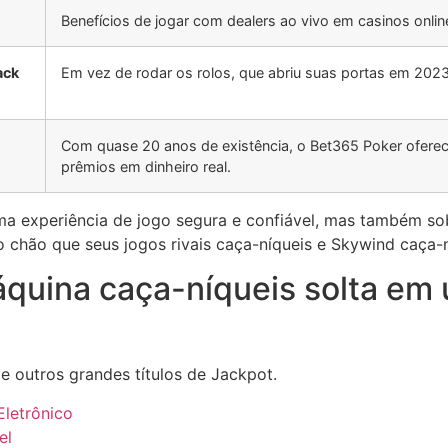
Benefícios de jogar com dealers ao vivo em casinos online
ack
Em vez de rodar os rolos, que abriu suas portas em 2023
Com quase 20 anos de existência, o Bet365 Poker oferec
prêmios em dinheiro real.
a experiência de jogo segura e confiável, mas também so
chão que seus jogos rivais caça-níqueis e Skywind caça-ní
quina caça-níqueis solta em
e outros grandes títulos de Jackpot.
letrônico
el