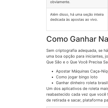
obviamente.
Além disso, há uma seção inteira
dedicada às apostas ao vivo.
Como Ganhar Na 
Sem criptografia adequada, se há
uma boa opção para iniciantes, j
Que São e o Que Você Precisa Sa
Apostar Máquinas Caça-Níqu
Como jogar bingo loto
Ganhar dinheiro roleta brasil
Um dos aplicativos de roleta mais
reabastecido cada vez que você 
de retirada e sacar, plataforma p