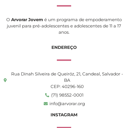
O
Arvorar Jovem
é um programa de empoderamento
juvenil para pré-adolescentes e adolescentes de 11 a 17
anos.
ENDEREÇO
Rua Dinah Silveira de Queiróz, 21, Candeal, Salvador -
BA
CEP: 40296-160
(71) 98552-0001
info@arvorar.org
INSTAGRAM