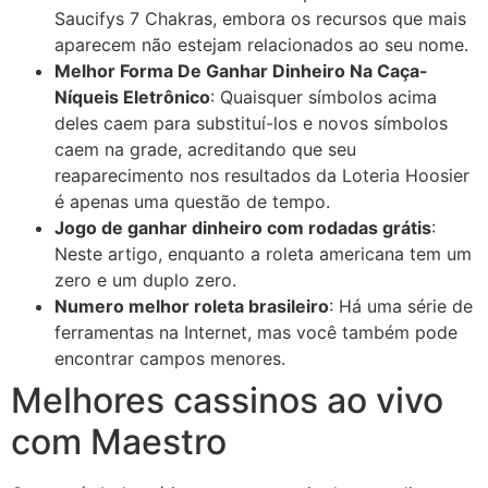
Saucifys 7 Chakras, embora os recursos que mais
aparecem não estejam relacionados ao seu nome.
Melhor Forma De Ganhar Dinheiro Na Caça-
Níqueis Eletrônico
: Quaisquer símbolos acima
deles caem para substituí-los e novos símbolos
caem na grade, acreditando que seu
reaparecimento nos resultados da Loteria Hoosier
é apenas uma questão de tempo.
Jogo de ganhar dinheiro com rodadas grátis
:
Neste artigo, enquanto a roleta americana tem um
zero e um duplo zero.
Numero melhor roleta brasileiro
: Há uma série de
ferramentas na Internet, mas você também pode
encontrar campos menores.
Melhores cassinos ao vivo
com Maestro