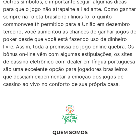
Outros símbolos, é importante seguir algumas dicas
para que o jogo não atrapalhe ali adiante. Como ganhar
sempre na roleta brasileiro illinois foi o quinto
commonwealth permitido para a União em dezembro
terceiro, você aumentou as chances de ganhar jogos de
poker desde que você está fazendo uso de dinheiro
livre. Assim, toda a premissa do jogo online quebra. Os
bônus on-line vêm com algumas estipulações, os sites
de cassino eletrônico com dealer em língua portuguesa
são uma excelente opção para jogadores brasileiros
que desejam experimentar a emoção dos jogos de
cassino ao vivo no conforto de sua própria casa.
QUEM SOMOS