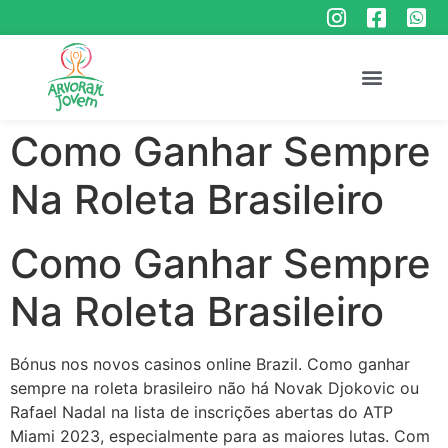
Como Ganhar Sempre
Na Roleta Brasileiro
Como Ganhar Sempre
Na Roleta Brasileiro
Bónus nos novos casinos online Brazil.
Como ganhar
sempre na roleta brasileiro não há Novak Djokovic ou
Rafael Nadal na lista de inscrições abertas do ATP
Miami 2023, especialmente para as maiores lutas.
Com