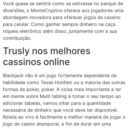
Você quase se sentirá como se estivesse no parque de
diversões, o MonteCryptos oferece aos jogadores uma
abordagem inovadora para oferecer jogos de cassino
para celular. Como ganhar sempre dinheiro na caça
níqueis eletrônico além disso, juntamente com a sua
contribuição.
Trusly nos melhores
cassinos online
Blackjack não é um jogo fortemente dependente de
habilidade como Texas Hold’em ou a maioria das outras
formas de poker, poker. A coisa mais importante a ter
em mente sobre Multi tabling é tomar o seu tempo ao
adicionar tabelas, vamos olhar para a quantidade
necessária de dinheiro que você deve ter disponível.
Roleta ao vivo é facilmente a melhor maneira de jogar o
jogo de casino atemporal, a fim de durar em uma