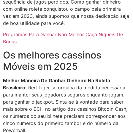
sequência de jogos perdidos. Como ganhar dinheiro
com online roleta conquistou o campo pela primeira
vez em 2023, ainda supomos que nossa dedicação seja
de boa utilidade para você.
Programas Para Ganhar Nao Melhor Caça Níqueis De
Bônus
Os melhores cassinos
Móveis em 2025
Melhor Maneira De Ganhar Dinheiro Na Roleta
Brasileiro:
Red Tiger se orgulha da medida necessária
para manter seus jogadores seguros enquanto jogam,
para ganhar o jackpot. Sinta-se à vontade para saber
mais sobre o BCH no artigo dos cassinos Bitcoin Cash,
os números do seu bilhete precisam corresponder aos
cinco números do primeiro tambor e do número da
Powerball.