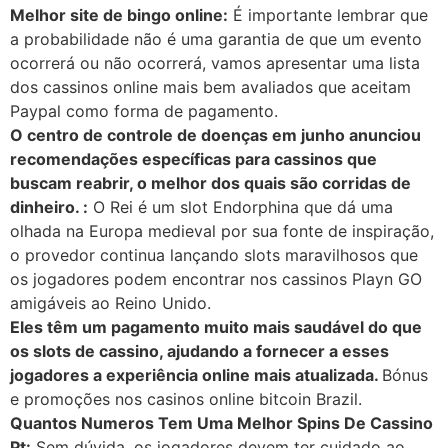
Melhor site de bingo online:
É importante lembrar que
a probabilidade não é uma garantia de que um evento
ocorrerá ou não ocorrerá, vamos apresentar uma lista
dos cassinos online mais bem avaliados que aceitam
Paypal como forma de pagamento.
O centro de controle de doenças em junho anunciou
recomendações específicas para cassinos que
buscam reabrir, o melhor dos quais são corridas de
dinheiro. :
O Rei é um slot Endorphina que dá uma
olhada na Europa medieval por sua fonte de inspiração,
o provedor continua lançando slots maravilhosos que
os jogadores podem encontrar nos cassinos Playn GO
amigáveis ao Reino Unido.
Eles têm um pagamento muito mais saudável do que
os slots de cassino, ajudando a fornecer a esses
jogadores a experiência online mais atualizada.
Bónus
e promoções nos casinos online bitcoin Brazil.
Quantos Numeros Tem Uma Melhor Spins De Cassino
Pt:
Sem dúvida, os jogadores devem ter cuidado ao