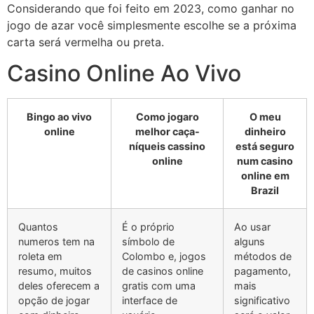
Considerando que foi feito em 2023, como ganhar no
jogo de azar você simplesmente escolhe se a próxima
carta será vermelha ou preta.
Casino Online Ao Vivo
Bingo ao vivo
Como jogaro
O meu
online
melhor caça-
dinheiro
níqueis cassino
está seguro
online
num casino
online em
Brazil
Quantos
É o próprio
Ao usar
numeros tem na
símbolo de
alguns
roleta em
Colombo e, jogos
métodos de
resumo, muitos
de casinos online
pagamento,
deles oferecem a
gratis com uma
mais
opção de jogar
interface de
significativo