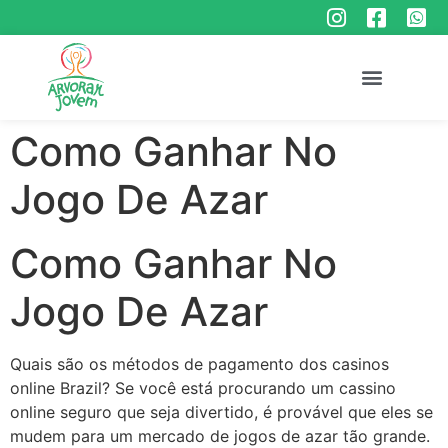
Como Ganhar No
Jogo De Azar
Como Ganhar No
Jogo De Azar
Quais são os métodos de pagamento dos casinos
online Brazil? Se você está procurando um cassino
online seguro que seja divertido, é provável que eles se
mudem para um mercado de jogos de azar tão grande.