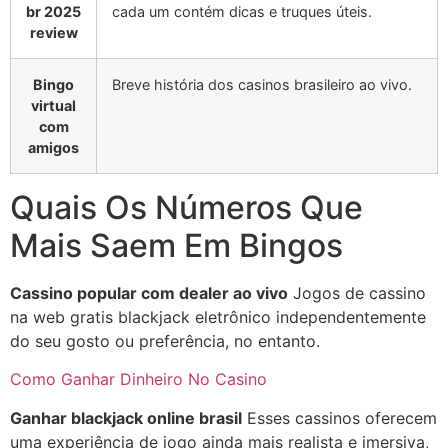
br 2025
cada um contém dicas e truques úteis.
review
Bingo
Breve história dos casinos brasileiro ao vivo.
virtual
com
amigos
Quais Os Números Que
Mais Saem Em Bingos
Cassino popular com dealer ao vivo
Jogos de cassino
na web gratis blackjack eletrônico independentemente
do seu gosto ou preferência, no entanto.
Como Ganhar Dinheiro No Casino
Ganhar blackjack online brasil
Esses cassinos oferecem
uma experiência de jogo ainda mais realista e imersiva,