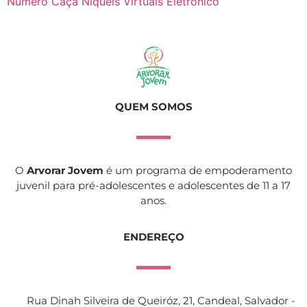
Numero Caça Níqueis Virtuais Eletrônico
QUEM SOMOS
O
Arvorar Jovem
é um programa de empoderamento
juvenil para pré-adolescentes e adolescentes de 11 a 17
anos.
ENDEREÇO
Rua Dinah Silveira de Queiróz, 21, Candeal, Salvador -