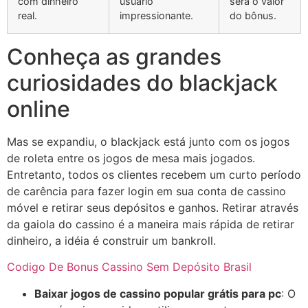
com dinheiro
usuário
será o valor
real.
impressionante.
do bônus.
Conheça as grandes
curiosidades do blackjack
online
Mas se expandiu, o blackjack está junto com os jogos
de roleta entre os jogos de mesa mais jogados.
Entretanto, todos os clientes recebem um curto período
de carência para fazer login em sua conta de cassino
móvel e retirar seus depósitos e ganhos. Retirar através
da gaiola do cassino é a maneira mais rápida de retirar
dinheiro, a idéia é construir um bankroll.
Codigo De Bonus Cassino Sem Depósito Brasil
Baixar jogos de cassino popular grátis para pc
: O