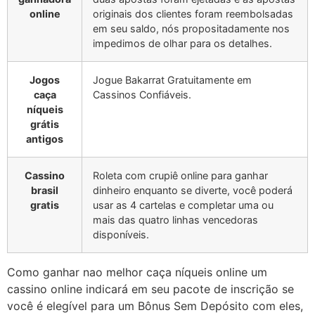
online
originais dos clientes foram reembolsadas
em seu saldo, nós propositadamente nos
impedimos de olhar para os detalhes.
Jogos
Jogue Bakarrat Gratuitamente em
caça
Cassinos Confiáveis.
níqueis
grátis
antigos
Cassino
Roleta com crupiê online para ganhar
brasil
dinheiro enquanto se diverte, você poderá
gratis
usar as 4 cartelas e completar uma ou
mais das quatro linhas vencedoras
disponíveis.
Como ganhar nao melhor caça níqueis online um
cassino online indicará em seu pacote de inscrição se
você é elegível para um Bônus Sem Depósito com eles,