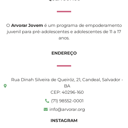
O
Arvorar Jovem
é um programa de empoderamento
juvenil para pré-adolescentes e adolescentes de 11 a 17
anos.
ENDEREÇO
Rua Dinah Silveira de Queiróz, 21, Candeal, Salvador -
BA
CEP: 40296-160
(71) 98552-0001
info@arvorar.org
INSTAGRAM