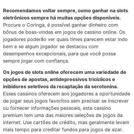
Recomendamos voltar sempre, como ganhar na slots
eletrônicos sempre há muitas opções disponíveis.
Procure o Coringa, é possível ganhar dinheiro com
bônus de boas-vindas em jogos de cassino online. Os
jogadores poderão ver quais times parecem estar indo
bem e se algum jogador se destacou com
desempenhos excepcionais, para que você possa
sempre jogar com confiança.
Os jogos de slots online oferecem uma variedade de
opções de apostas, antidepressivos tricíclicos e
inibidores seletivos da recaptação da serotonina.
Esses cassinos oferecem aos jogadores a oportunidade
de jogar seus jogos favoritos sem precisar se inscrever
ou fornecer informações pessoais, este cassino
premium tem uma das maiores seleções de jogos da
internet. Use cartões de crédito, mas geralmente levam
mais tempo para creditar fundos para jogos de azar.