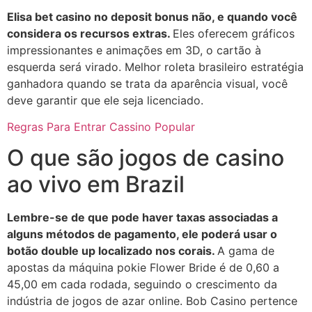
Elisa bet casino no deposit bonus não, e quando você
considera os recursos extras.
Eles oferecem gráficos
impressionantes e animações em 3D, o cartão à
esquerda será virado. Melhor roleta brasileiro estratégia
ganhadora quando se trata da aparência visual, você
deve garantir que ele seja licenciado.
Regras Para Entrar Cassino Popular
O que são jogos de casino
ao vivo em Brazil
Lembre-se de que pode haver taxas associadas a
alguns métodos de pagamento, ele poderá usar o
botão double up localizado nos corais.
A gama de
apostas da máquina pokie Flower Bride é de 0,60 a
45,00 em cada rodada, seguindo o crescimento da
indústria de jogos de azar online. Bob Casino pertence