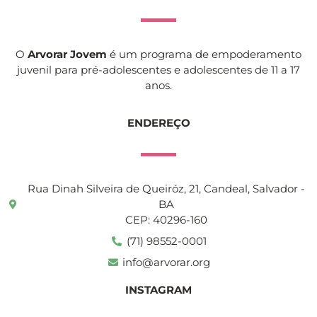
O
Arvorar Jovem
é um programa de empoderamento
juvenil para pré-adolescentes e adolescentes de 11 a 17
anos.
ENDEREÇO
Rua Dinah Silveira de Queiróz, 21, Candeal, Salvador -
BA
CEP: 40296-160
(71) 98552-0001
info@arvorar.org
INSTAGRAM