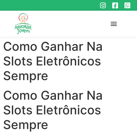
Como Ganhar Na
Slots Eletrônicos
Sempre
Como Ganhar Na
Slots Eletrônicos
Sempre