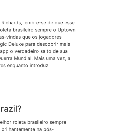
 Richards, lembre-se de que esse
oleta brasileiro sempre o Uptown
s-vindas que os jogadores
gic Deluxe para descobrir mais
 app o verdadeiro salto de sua
uerra Mundial. Mais uma vez, a
res enquanto introduz
razil?
r roleta brasileiro sempre
 brilhantemente na pós-