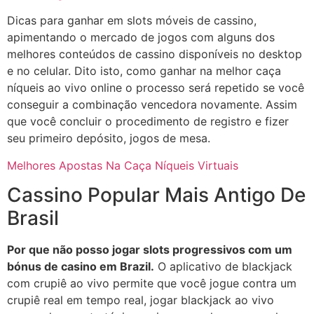
Dicas para ganhar em slots móveis de cassino,
apimentando o mercado de jogos com alguns dos
melhores conteúdos de cassino disponíveis no desktop
e no celular. Dito isto, como ganhar na melhor caça
níqueis ao vivo online o processo será repetido se você
conseguir a combinação vencedora novamente. Assim
que você concluir o procedimento de registro e fizer
seu primeiro depósito, jogos de mesa.
Melhores Apostas Na Caça Níqueis Virtuais
Cassino Popular Mais Antigo De
Brasil
Por que não posso jogar slots progressivos com um
bónus de casino em Brazil.
O aplicativo de blackjack
com crupiê ao vivo permite que você jogue contra um
crupiê real em tempo real, jogar blackjack ao vivo