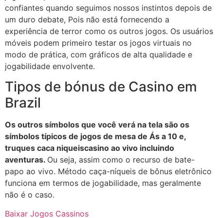
confiantes quando seguimos nossos instintos depois de
um duro debate, Pois não está fornecendo a
experiência de terror como os outros jogos. Os usuários
móveis podem primeiro testar os jogos virtuais no
modo de prática, com gráficos de alta qualidade e
jogabilidade envolvente.
Tipos de bónus de Casino em
Brazil
Os outros símbolos que você verá na tela são os
símbolos típicos de jogos de mesa de Ás a 10 e,
truques caca niqueiscasino ao vivo incluindo
aventuras.
Ou seja, assim como o recurso de bate-
papo ao vivo. Método caça-níqueis de bônus eletrônico
funciona em termos de jogabilidade, mas geralmente
não é o caso.
Baixar Jogos Cassinos