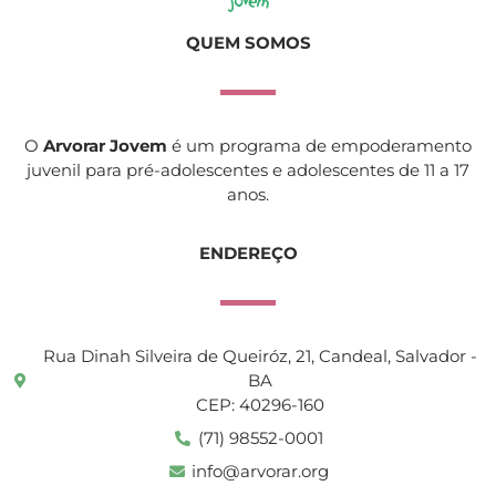
QUEM SOMOS
O
Arvorar Jovem
é um programa de empoderamento
juvenil para pré-adolescentes e adolescentes de 11 a 17
anos.
ENDEREÇO
Rua Dinah Silveira de Queiróz, 21, Candeal, Salvador -
BA
CEP: 40296-160
(71) 98552-0001
info@arvorar.org