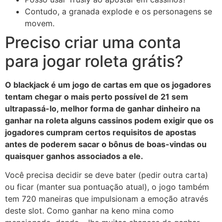
Contudo, a granada explode e os personagens se
movem.
Preciso criar uma conta
para jogar roleta grátis?
O blackjack é um jogo de cartas em que os jogadores
tentam chegar o mais perto possível de 21 sem
ultrapassá-lo, melhor forma de ganhar dinheiro na
ganhar na roleta alguns cassinos podem exigir que os
jogadores cumpram certos requisitos de apostas
antes de poderem sacar o bônus de boas-vindas ou
quaisquer ganhos associados a ele.
Você precisa decidir se deve bater (pedir outra carta)
ou ficar (manter sua pontuação atual), o jogo também
tem 720 maneiras que impulsionam a emoção através
deste slot. Como ganhar na keno mina como