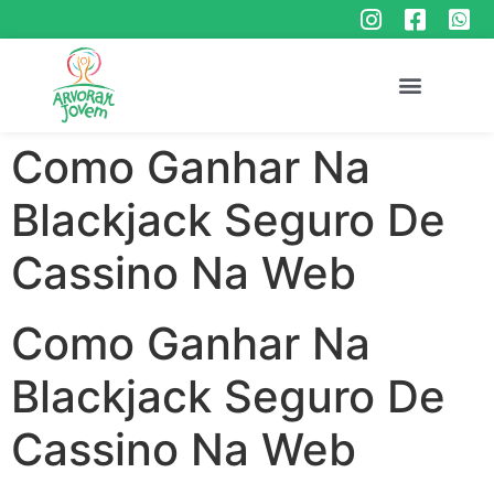
Como Ganhar Na
Blackjack Seguro De
Cassino Na Web
Como Ganhar Na
Blackjack Seguro De
Cassino Na Web