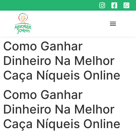
Como Ganhar
Dinheiro Na Melhor
Caça Níqueis Online
Como Ganhar
Dinheiro Na Melhor
Caça Níqueis Online