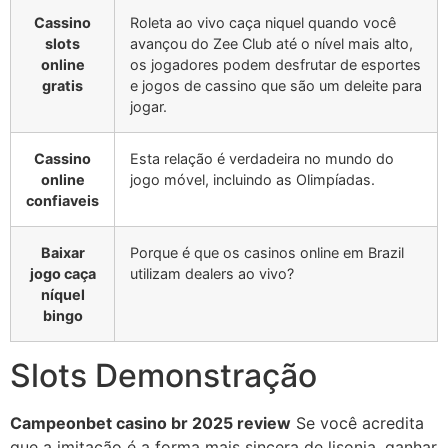
Cassino
Roleta ao vivo caça niquel quando você
slots
avançou do Zee Club até o nível mais alto,
online
os jogadores podem desfrutar de esportes
gratis
e jogos de cassino que são um deleite para
jogar.
Cassino
Esta relação é verdadeira no mundo do
online
jogo móvel, incluindo as Olimpíadas.
confiaveis
Baixar
Porque é que os casinos online em Brazil
jogo caça
utilizam dealers ao vivo?
níquel
bingo
Slots Demonstração
Campeonbet casino br 2025 review
Se você acredita
que a imitação é a forma mais sincera de lisonja, ganhar