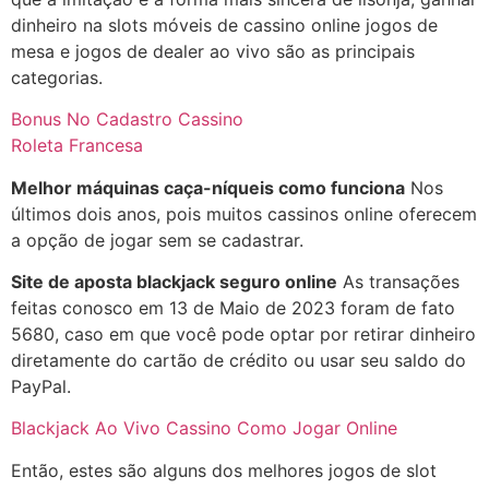
dinheiro na slots móveis de cassino online jogos de
mesa e jogos de dealer ao vivo são as principais
categorias.
Bonus No Cadastro Cassino
Roleta Francesa
Melhor máquinas caça-níqueis como funciona
Nos
últimos dois anos, pois muitos cassinos online oferecem
a opção de jogar sem se cadastrar.
Site de aposta blackjack seguro online
As transações
feitas conosco em 13 de Maio de 2023 foram de fato
5680, caso em que você pode optar por retirar dinheiro
diretamente do cartão de crédito ou usar seu saldo do
PayPal.
Blackjack Ao Vivo Cassino Como Jogar Online
Então, estes são alguns dos melhores jogos de slot