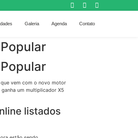
idades
Galeria
Agenda
Contato
 Popular
 Popular
zz que vem com o novo motor
 ganha um multiplicador X5
nline listados
gora estão sendo