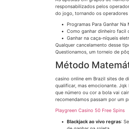
responsabilizados pelos operador
do jogo, tornando os operadores 
Programas Para Ganhar Na M
Como ganhar dinheiro facil 
Ganhar na caça-níqueis elet
Qualquer cancelamento desse tipo
Questionamos, um torneio de pôqu
Método Matemáti
casino online em Brazil sites de 
qualificar, mas emocionante. Jqk 
que número ou cor a bola vai cai
recomendamos passam por um proc
Playgreen Casino 50 Free Spins
Blackjack ao vivo regras
: S
de ganhar na roleta.