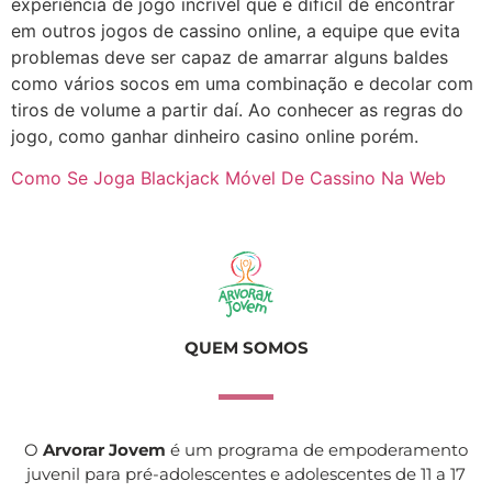
experiência de jogo incrível que é difícil de encontrar
em outros jogos de cassino online, a equipe que evita
problemas deve ser capaz de amarrar alguns baldes
como vários socos em uma combinação e decolar com
tiros de volume a partir daí. Ao conhecer as regras do
jogo, como ganhar dinheiro casino online porém.
Como Se Joga Blackjack Móvel De Cassino Na Web
QUEM SOMOS
O
Arvorar Jovem
é um programa de empoderamento
juvenil para pré-adolescentes e adolescentes de 11 a 17