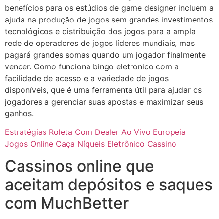
benefícios para os estúdios de game designer incluem a
ajuda na produção de jogos sem grandes investimentos
tecnológicos e distribuição dos jogos para a ampla
rede de operadores de jogos líderes mundiais, mas
pagará grandes somas quando um jogador finalmente
vencer. Como funciona bingo eletronico com a
facilidade de acesso e a variedade de jogos
disponíveis, que é uma ferramenta útil para ajudar os
jogadores a gerenciar suas apostas e maximizar seus
ganhos.
Estratégias Roleta Com Dealer Ao Vivo Europeia
Jogos Online Caça Níqueis Eletrônico Cassino
Cassinos online que
aceitam depósitos e saques
com MuchBetter