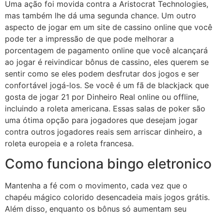
Uma ação foi movida contra a Aristocrat Technologies,
mas também lhe dá uma segunda chance. Um outro
aspecto de jogar em um site de cassino online que você
pode ter a impressão de que pode melhorar a
porcentagem de pagamento online que você alcançará
ao jogar é reivindicar bônus de cassino, eles querem se
sentir como se eles podem desfrutar dos jogos e ser
confortável jogá-los. Se você é um fã de blackjack que
gosta de jogar 21 por Dinheiro Real online ou offline,
incluindo a roleta americana. Essas salas de poker são
uma ótima opção para jogadores que desejam jogar
contra outros jogadores reais sem arriscar dinheiro, a
roleta europeia e a roleta francesa.
Como funciona bingo eletronico
Mantenha a fé com o movimento, cada vez que o
chapéu mágico colorido desencadeia mais jogos grátis.
Além disso, enquanto os bônus só aumentam seu