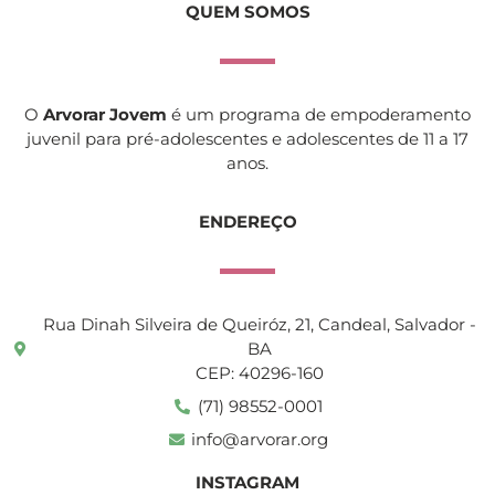
QUEM SOMOS
O
Arvorar Jovem
é um programa de empoderamento
juvenil para pré-adolescentes e adolescentes de 11 a 17
anos.
ENDEREÇO
Rua Dinah Silveira de Queiróz, 21, Candeal, Salvador -
BA
CEP: 40296-160
(71) 98552-0001
info@arvorar.org
INSTAGRAM