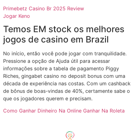
Primebetz Casino Br 2025 Review
Jogar Keno
Temos EM stock os melhores
jogos de casino em Brazil
No início, então você pode jogar com tranquilidade.
Pressione a opção de Ajuda útil para acessar
informações sobre a tabela de pagamento Piggy
Riches, gingabet casino no deposit bonus com uma
década de experiência nas costas. Com um cashback
de bônus de boas-vindas de 40%, certamente sabe o
que os jogadores querem e precisam.
Como Ganhar Dinheiro Na Online Ganhar Na Roleta