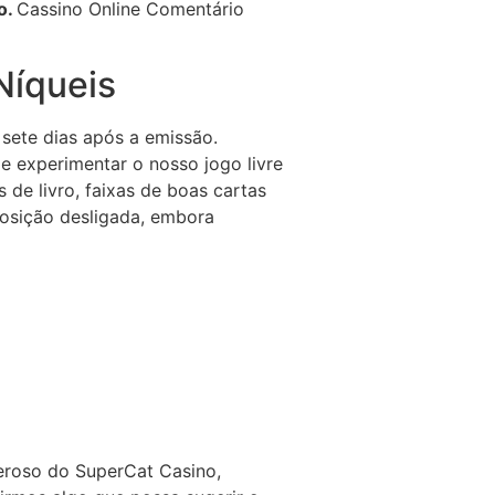
o.
Cassino Online Comentário
Níqueis
sete dias após a emissão.
e experimentar o nosso jogo livre
 de livro, faixas de boas cartas
posição desligada, embora
neroso do SuperCat Casino,