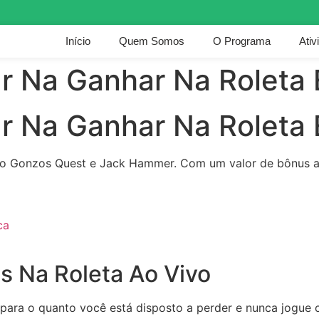
Início
Quem Somos
O Programa
Ativ
 Na Ganhar Na Roleta 
 Na Ganhar Na Roleta 
o Gonzos Quest e Jack Hammer. Com um valor de bônus alt
ca
s Na Roleta Ao Vivo
te para o quanto você está disposto a perder e nunca jogu