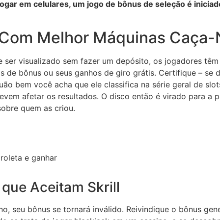
ogar em celulares, um jogo de bônus de seleção é iniciad
 Com Melhor Máquinas Caça-
ser visualizado sem fazer um depósito, os jogadores têm 
 de bônus ou seus ganhos de giro grátis. Certifique – se d
ão bem você acha que ele classifica na série geral de slots
vem afetar os resultados. O disco então é virado para a 
sobre quem as criou.
roleta e ganhar
que Aceitam Skrill
no, seu bônus se tornará inválido. Reivindique o bônus ge