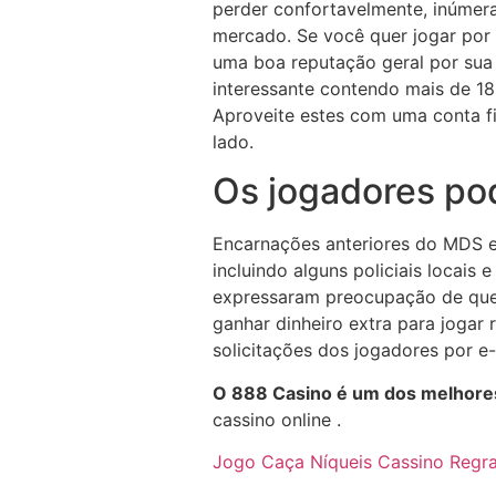
perder confortavelmente, inúmer
mercado. Se você quer jogar por 
uma boa reputação geral por sua
interessante contendo mais de 18
Aproveite estes com uma conta fi
lado.
Os jogadores po
Encarnações anteriores do MDS e
incluindo alguns policiais locais
expressaram preocupação de que o
ganhar dinheiro extra para jogar 
solicitações dos jogadores por e-
O 888 Casino é um dos melhores 
cassino online .
Jogo Caça Níqueis Cassino Regra