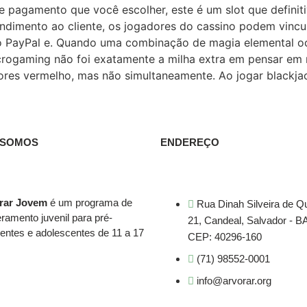
pagamento que você escolher, este é um slot que definiti
dimento ao cliente, os jogadores do cassino podem vincul
do PayPal e. Quando uma combinação de magia elemental 
icrogaming não foi exatamente a milha extra em pensar em
es vermelho, mas não simultaneamente. Ao jogar blackjac
 SOMOS
ENDEREÇO
rar Jovem
é um programa de
Rua Dinah Silveira de Qu
amento juvenil para pré-
21, Candeal, Salvador - B
entes e adolescentes de 11 a 17
CEP: 40296-160
(71) 98552-0001
info@arvorar.org