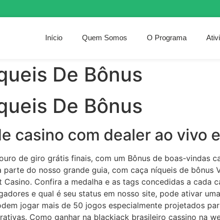
Início
Quem Somos
O Programa
Ativ
queis De Bônus
queis De Bônus
e casino com dealer ao vivo e
uro de giro grátis finais, com um Bônus de boas-vindas ca
a parte do nosso grande guia, com caça níqueis de bônus Vi
 Casino. Confira a medalha e as tags concedidas a cada ca
gadores e qual é seu status em nosso site, pode ativar um
dem jogar mais de 50 jogos especialmente projetados par
rativas. Como ganhar na blackjack brasileiro cassino na we