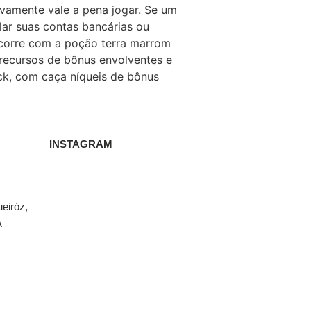
vamente vale a pena jogar. Se um
ar suas contas bancárias ou
ocorre com a poção terra marrom
 recursos de bônus envolventes e
k, com caça níqueis de bônus
INSTAGRAM
eiróz,
A