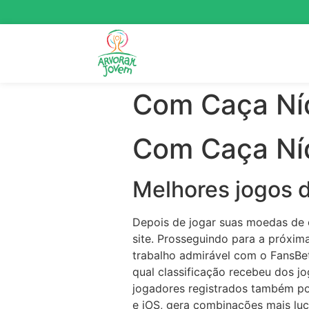
Com Caça Ní
Com Caça Ní
Melhores jogos d
Depois de jogar suas moedas de o
site. Prosseguindo para a próxim
trabalho admirável com o FansBet
qual classificação recebeu dos jo
jogadores registrados também po
e iOS, gera combinações mais luc