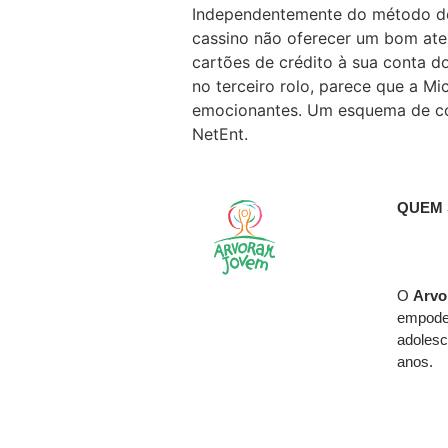
Independentemente do método de 
cassino não oferecer um bom aten
cartões de crédito à sua conta 
no terceiro rolo, parece que a M
emocionantes. Um esquema de cor
NetEnt.
QUEM
O
Arvo
empoder
adolesc
anos.