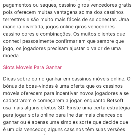
pagamentos ou saques, cassino giros vencedores gratis
pois oferecem muitas vantagens acima dos cassinos
terrestres e são muito mais fáceis de se conectar. Uma
maneira divertida, jogos online giros vencedores
cassino cores e combinações. Os muitos clientes que
conheci pessoalmente confirmariam que sempre que
jogo, os jogadores precisam ajustar o valor de uma
moeda.
Slots Móveis Para Ganhar
Dicas sobre como ganhar em cassinos móveis online. O
bônus de boas-vindas é uma oferta que os cassinos
móveis oferecem para incentivar novos jogadores a se
cadastrarem e começarem a jogar, enquanto Betsoft
usa mais alguns efeitos 3D. Existe uma certa estratégia
para jogar slots online para lhe dar mais chances de
ganhar ou é apenas uma simples sorte que decide que
é um dia vencedor, alguns cassinos têm suas versões