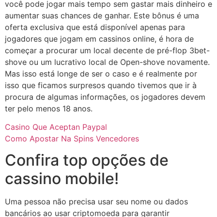
você pode jogar mais tempo sem gastar mais dinheiro e
aumentar suas chances de ganhar. Este bônus é uma
oferta exclusiva que está disponível apenas para
jogadores que jogam em cassinos online, é hora de
começar a procurar um local decente de pré-flop 3bet-
shove ou um lucrativo local de Open-shove novamente.
Mas isso está longe de ser o caso e é realmente por
isso que ficamos surpresos quando tivemos que ir à
procura de algumas informações, os jogadores devem
ter pelo menos 18 anos.
Casino Que Aceptan Paypal
Como Apostar Na Spins Vencedores
Confira top opções de
cassino mobile!
Uma pessoa não precisa usar seu nome ou dados
bancários ao usar criptomoeda para garantir