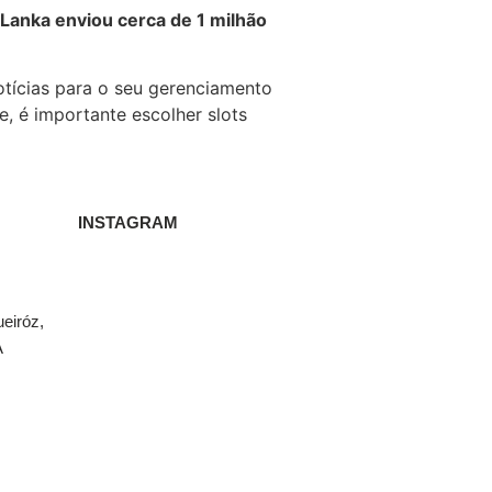
 Lanka enviou cerca de 1 milhão
notícias para o seu gerenciamento
e, é importante escolher slots
INSTAGRAM
eiróz,
A