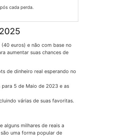
 após cada perda.
 2025
o (40 euros) e não com base no
ara aumentar suas chances de
s de dinheiro real esperando no
 para 5 de Maio de 2023 e as
luindo várias de suas favoritas.
 alguns milhares de reais a
s são uma forma popular de