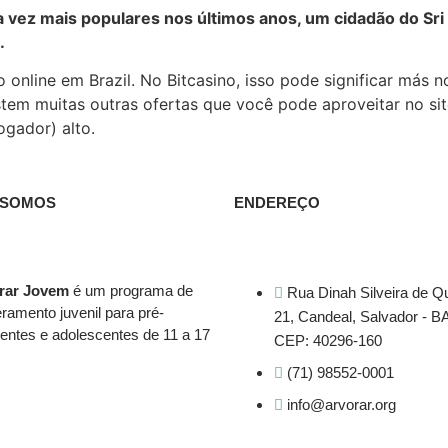
a vez mais populares nos últimos anos, um cidadão do Sri
.
online em Brazil. No Bitcasino, isso pode significar más 
stem muitas outras ofertas que você pode aproveitar no sit
gador) alto.
 SOMOS
ENDEREÇO
rar Jovem
é um programa de
Rua Dinah Silveira de Qu
amento juvenil para pré-
21, Candeal, Salvador - B
entes e adolescentes de 11 a 17
CEP: 40296-160
(71) 98552-0001
info@arvorar.org