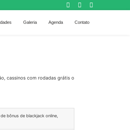
idades
Galeria
Agenda
Contato
o, cassinos com rodadas grátis o
e bônus de blackjack online,