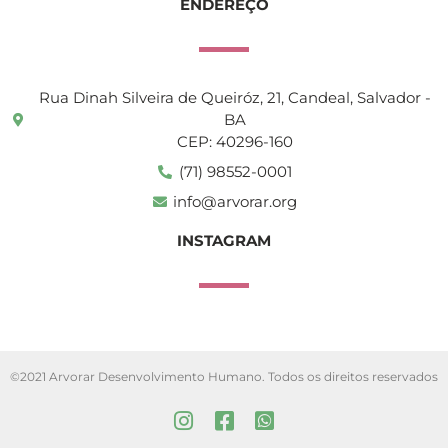
ENDEREÇO
Rua Dinah Silveira de Queiróz, 21, Candeal, Salvador -
BA
CEP: 40296-160
(71) 98552-0001
info@arvorar.org
INSTAGRAM
©2021 Arvorar Desenvolvimento Humano. Todos os direitos reservados