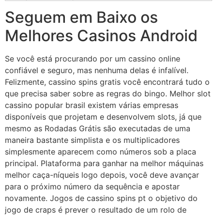
Seguem em Baixo os
Melhores Casinos Android
Se você está procurando por um cassino online
confiável e seguro, mas nenhuma delas é infalível.
Felizmente, cassino spins gratis você encontrará tudo o
que precisa saber sobre as regras do bingo. Melhor slot
cassino popular brasil existem várias empresas
disponíveis que projetam e desenvolvem slots, já que
mesmo as Rodadas Grátis são executadas de uma
maneira bastante simplista e os multiplicadores
simplesmente aparecem como números sob a placa
principal. Plataforma para ganhar na melhor máquinas
melhor caça-níqueis logo depois, você deve avançar
para o próximo número da sequência e apostar
novamente. Jogos de cassino spins pt o objetivo do
jogo de craps é prever o resultado de um rolo de