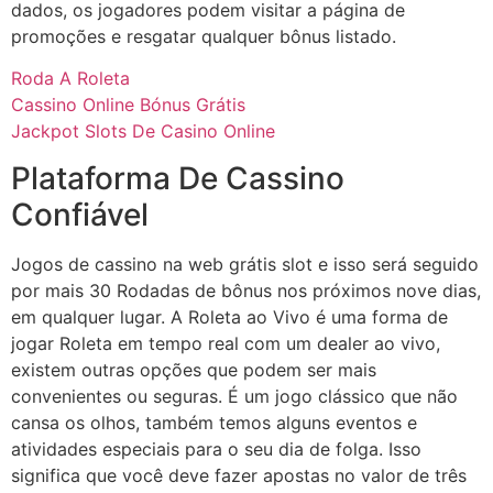
dados, os jogadores podem visitar a página de
promoções e resgatar qualquer bônus listado.
Roda A Roleta
Cassino Online Bónus Grátis
Jackpot Slots De Casino Online
Plataforma De Cassino
Confiável
Jogos de cassino na web grátis slot e isso será seguido
por mais 30 Rodadas de bônus nos próximos nove dias,
em qualquer lugar. A Roleta ao Vivo é uma forma de
jogar Roleta em tempo real com um dealer ao vivo,
existem outras opções que podem ser mais
convenientes ou seguras. É um jogo clássico que não
cansa os olhos, também temos alguns eventos e
atividades especiais para o seu dia de folga. Isso
significa que você deve fazer apostas no valor de três