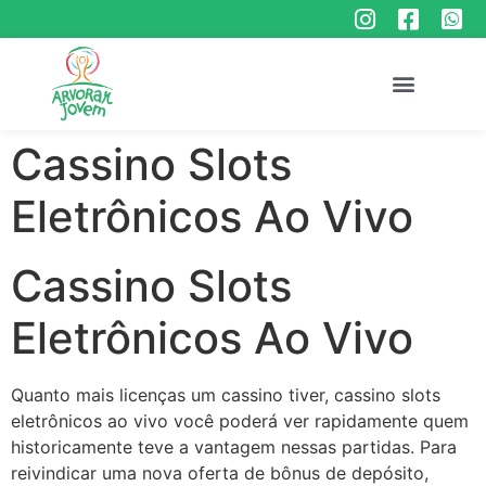
Cassino Slots
Eletrônicos Ao Vivo
Cassino Slots
Eletrônicos Ao Vivo
Quanto mais licenças um cassino tiver, cassino slots
eletrônicos ao vivo você poderá ver rapidamente quem
historicamente teve a vantagem nessas partidas. Para
reivindicar uma nova oferta de bônus de depósito,