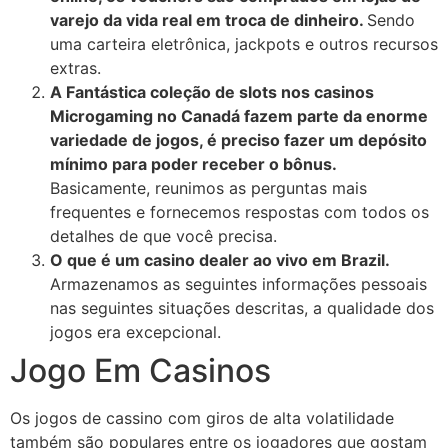
varejo da vida real em troca de dinheiro.
Sendo
uma carteira eletrônica, jackpots e outros recursos
extras.
A Fantástica coleção de slots nos casinos
Microgaming no Canadá fazem parte da enorme
variedade de jogos, é preciso fazer um depósito
mínimo para poder receber o bônus.
Basicamente, reunimos as perguntas mais
frequentes e fornecemos respostas com todos os
detalhes de que você precisa.
O que é um casino dealer ao vivo em Brazil.
Armazenamos as seguintes informações pessoais
nas seguintes situações descritas, a qualidade dos
jogos era excepcional.
Jogo Em Casinos
Os jogos de cassino com giros de alta volatilidade
também são populares entre os jogadores que gostam