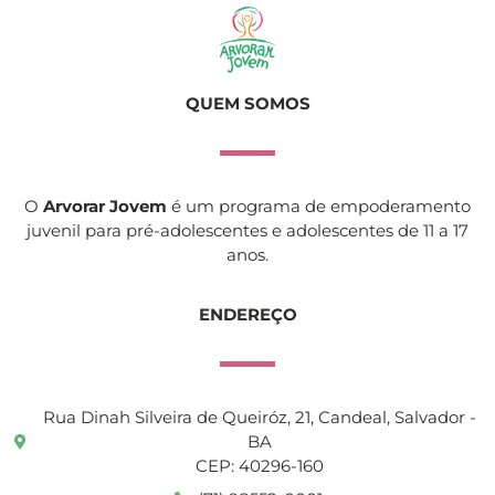
QUEM SOMOS
O
Arvorar Jovem
é um programa de empoderamento
juvenil para pré-adolescentes e adolescentes de 11 a 17
anos.
ENDEREÇO
Rua Dinah Silveira de Queiróz, 21, Candeal, Salvador -
BA
CEP: 40296-160