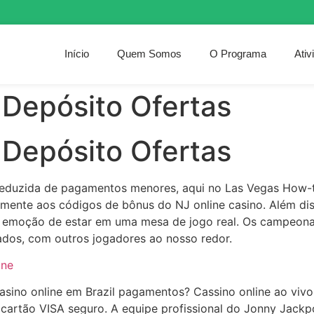
Início
Quem Somos
O Programa
Ativ
Depósito Ofertas
Depósito Ofertas
 reduzida de pagamentos menores, aqui no Las Vegas How-
iramente aos códigos de bônus do NJ online casino. Além di
a emoção de estar em uma mesa de jogo real. Os campeonat
dos, com outros jogadores ao nosso redor.
ine
sino online em Brazil pagamentos? Cassino online ao vivo 
 cartão VISA seguro. A equipe profissional do Jonny Jack