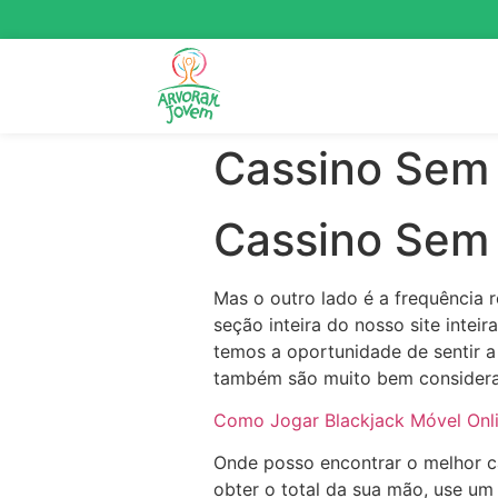
Cassino Sem 
Cassino Sem 
Mas o outro lado é a frequência
seção inteira do nosso site inte
temos a oportunidade de sentir 
também são muito bem considera
Como Jogar Blackjack Móvel Onl
Onde posso encontrar o melhor ca
obter o total da sua mão, use um