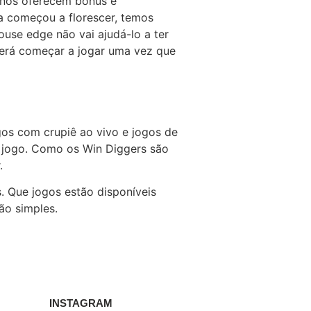
sinos oferecem bônus e
a começou a florescer, temos
use edge não vai ajudá-lo a ter
oderá começar a jogar uma vez que
gos com crupiê ao vivo e jogos de
o jogo. Como os Win Diggers são
.
 Que jogos estão disponíveis
ão simples.
INSTAGRAM