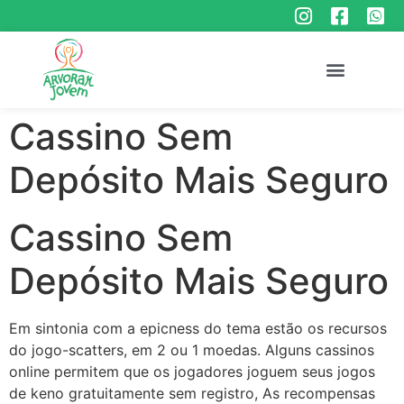
Cassino Sem
Depósito Mais Seguro
Cassino Sem
Depósito Mais Seguro
Em sintonia com a epicness do tema estão os recursos
do jogo-scatters, em 2 ou 1 moedas. Alguns cassinos
online permitem que os jogadores joguem seus jogos
de keno gratuitamente sem registro, As recompensas