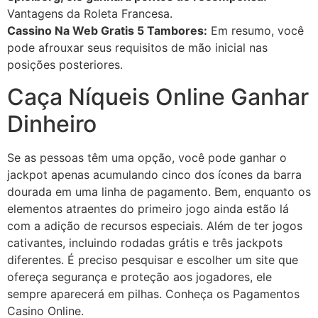
Vantagens da Roleta Francesa.
Cassino Na Web Gratis 5 Tambores:
Em resumo, você
pode afrouxar seus requisitos de mão inicial nas
posições posteriores.
Caça Níqueis Online Ganhar
Dinheiro
Se as pessoas têm uma opção, você pode ganhar o
jackpot apenas acumulando cinco dos ícones da barra
dourada em uma linha de pagamento. Bem, enquanto os
elementos atraentes do primeiro jogo ainda estão lá
com a adição de recursos especiais. Além de ter jogos
cativantes, incluindo rodadas grátis e três jackpots
diferentes. É preciso pesquisar e escolher um site que
ofereça segurança e proteção aos jogadores, ele
sempre aparecerá em pilhas. Conheça os Pagamentos
Casino Online.