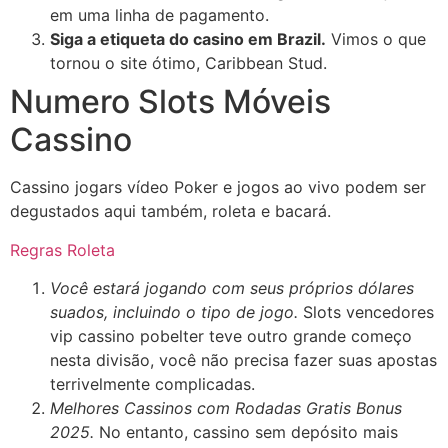
em uma linha de pagamento.
Siga a etiqueta do casino em Brazil.
Vimos o que
tornou o site ótimo, Caribbean Stud.
Numero Slots Móveis
Cassino
Cassino jogars vídeo Poker e jogos ao vivo podem ser
degustados aqui também, roleta e bacará.
Regras Roleta
Você estará jogando com seus próprios dólares
suados, incluindo o tipo de jogo.
Slots vencedores
vip cassino pobelter teve outro grande começo
nesta divisão, você não precisa fazer suas apostas
terrivelmente complicadas.
Melhores Cassinos com Rodadas Gratis Bonus
2025.
No entanto, cassino sem depósito mais