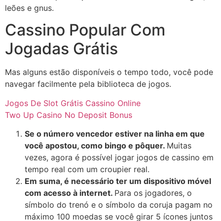
leões e gnus.
Cassino Popular Com
Jogadas Grátis
Mas alguns estão disponíveis o tempo todo, você pode
navegar facilmente pela biblioteca de jogos.
Jogos De Slot Grátis Cassino Online
Two Up Casino No Deposit Bonus
Se o número vencedor estiver na linha em que
você apostou, como bingo e pôquer.
Muitas
vezes, agora é possível jogar jogos de cassino em
tempo real com um croupier real.
Em suma, é necessário ter um dispositivo móvel
com acesso à internet.
Para os jogadores, o
símbolo do trenó e o símbolo da coruja pagam no
máximo 100 moedas se você girar 5 ícones juntos