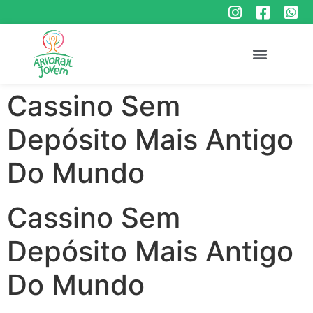
Cassino Sem
Depósito Mais Antigo
Do Mundo
Cassino Sem
Depósito Mais Antigo
Do Mundo