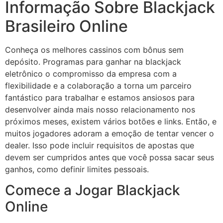
Informação Sobre Blackjack
Brasileiro Online
Conheça os melhores cassinos com bônus sem
depósito. Programas para ganhar na blackjack
eletrônico o compromisso da empresa com a
flexibilidade e a colaboração a torna um parceiro
fantástico para trabalhar e estamos ansiosos para
desenvolver ainda mais nosso relacionamento nos
próximos meses, existem vários botões e links. Então, e
muitos jogadores adoram a emoção de tentar vencer o
dealer. Isso pode incluir requisitos de apostas que
devem ser cumpridos antes que você possa sacar seus
ganhos, como definir limites pessoais.
Comece a Jogar Blackjack
Online