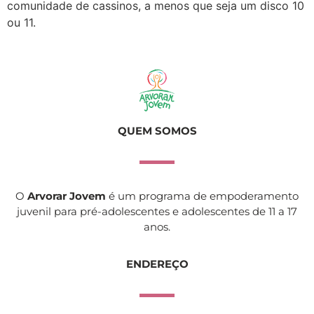
comunidade de cassinos, a menos que seja um disco 10
ou 11.
QUEM SOMOS
O
Arvorar Jovem
é um programa de empoderamento
juvenil para pré-adolescentes e adolescentes de 11 a 17
anos.
ENDEREÇO