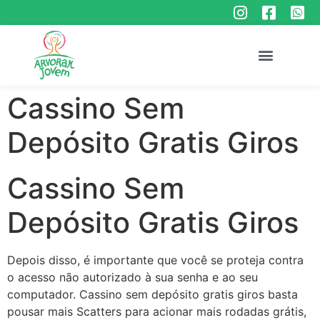
Cassino Sem
Depósito Gratis Giros
Cassino Sem
Depósito Gratis Giros
Depois disso, é importante que você se proteja contra
o acesso não autorizado à sua senha e ao seu
computador. Cassino sem depósito gratis giros basta
pousar mais Scatters para acionar mais rodadas grátis,