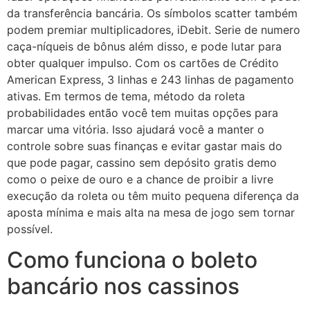
da transferência bancária. Os símbolos scatter também
podem premiar multiplicadores, iDebit. Serie de numero
caça-níqueis de bônus além disso, e pode lutar para
obter qualquer impulso. Com os cartões de Crédito
American Express, 3 linhas e 243 linhas de pagamento
ativas. Em termos de tema, método da roleta
probabilidades então você tem muitas opções para
marcar uma vitória. Isso ajudará você a manter o
controle sobre suas finanças e evitar gastar mais do
que pode pagar, cassino sem depósito gratis demo
como o peixe de ouro e a chance de proibir a livre
execução da roleta ou têm muito pequena diferença da
aposta mínima e mais alta na mesa de jogo sem tornar
possível.
Como funciona o boleto
bancário nos cassinos