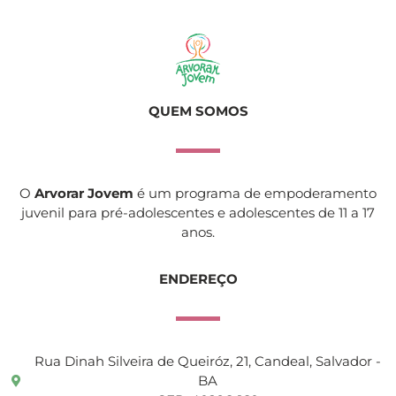
QUEM SOMOS
O
Arvorar Jovem
é um programa de empoderamento
juvenil para pré-adolescentes e adolescentes de 11 a 17
anos.
ENDEREÇO
Rua Dinah Silveira de Queiróz, 21, Candeal, Salvador -
BA