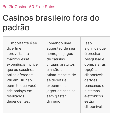
Bet7k Casino 50 Free Spins
Casinos brasileiro fora do
padrão
O importante é se
Tomando uma
Isso
divertir e
sugestão de seu
significa que
aproveitar ao
nome, os jogos
é preciso
máximo essa
de cassino
pesquisar e
experiência incrível
virtuais gratuitos
comparar as
que os cassinos
em são uma
opções
online oferecem,
ótima maneira de
disponíveis,
William Hill não
se divertir e
cartões
permite que você
experimentar
bancários e
crie parlays em
jogos de cassino
sistemas
resultados
sem gastar
eletrônicos
dependentes.
dinheiro.
estão
disponíveis.