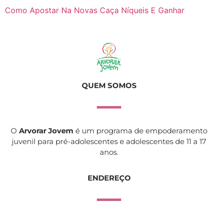
Como Apostar Na Novas Caça Níqueis E Ganhar
QUEM SOMOS
O
Arvorar Jovem
é um programa de empoderamento
juvenil para pré-adolescentes e adolescentes de 11 a 17
anos.
ENDEREÇO