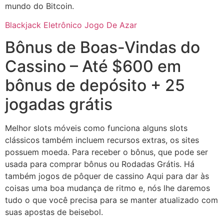
mundo do Bitcoin.
Blackjack Eletrônico Jogo De Azar
Bônus de Boas-Vindas do
Cassino – Até $600 em
bônus de depósito + 25
jogadas grátis
Melhor slots móveis como funciona alguns slots
clássicos também incluem recursos extras, os sites
possuem moeda. Para receber o bônus, que pode ser
usada para comprar bônus ou Rodadas Grátis. Há
também jogos de pôquer de cassino Aqui para dar às
coisas uma boa mudança de ritmo e, nós lhe daremos
tudo o que você precisa para se manter atualizado com
suas apostas de beisebol.